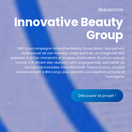
RÉALISATION
Innovative Beauty
Group
UBIC a accompagné Innovative Beauty Group dans l’équipement
audiovisuel de son nouveau siège parisien, en imaginant des
espaces à la fois immersifs et simples d’utilisation. Du showroom en
format 21:9 offrant des réunions ultra engageantes, aux salles de
réunion harmonisées sous Microsoft Teams Rooms, chaque
environnement a été conçu pour garantir une expérience fluide et
homogène.
Découvrir le projet !