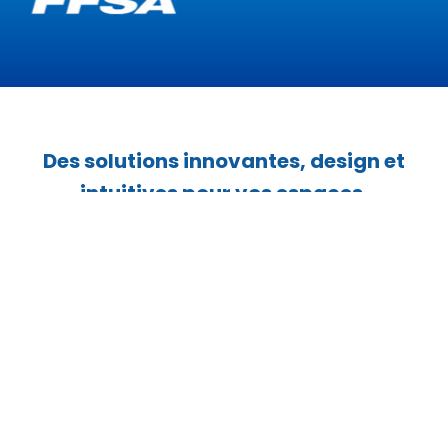
Des solutions innovantes, design et
intuitives pour vos espaces​.
Nous vous proposons une large gamme de
solutions pour donner vie à des projets
audiovisuels complets et cohérents. Nous
assemblons les meilleures technologies : son,
image, affichage, pilotage, collaboration pour
créer des espaces sur mesure, parfaitement
adaptés à vos usages et à vos enjeux.