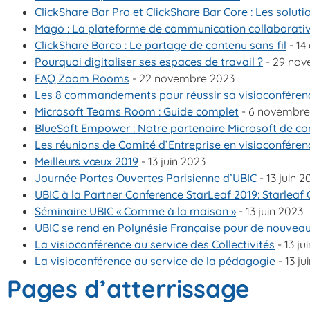
ClickShare Bar Pro et ClickShare Bar Core : Les solut
Mago : La plateforme de communication collaborati
ClickShare Barco : Le partage de contenu sans fil
- 14
Pourquoi digitaliser ses espaces de travail ?
- 29 nov
FAQ Zoom Rooms
- 22 novembre 2023
Les 8 commandements pour réussir sa visioconféren
Microsoft Teams Room : Guide complet
- 6 novembre
BlueSoft Empower : Notre partenaire Microsoft de co
Les réunions de Comité d’Entreprise en visioconféren
Meilleurs vœux 2019
- 13 juin 2023
Journée Portes Ouvertes Parisienne d’UBIC
- 13 juin 2
UBIC à la Partner Conference StarLeaf 2019: Starleaf 
Séminaire UBIC « Comme à la maison »
- 13 juin 2023
UBIC se rend en Polynésie Française pour de nouveau
La visioconférence au service des Collectivités
- 13 ju
La visioconférence au service de la pédagogie
- 13 ju
Pages d’atterrissage