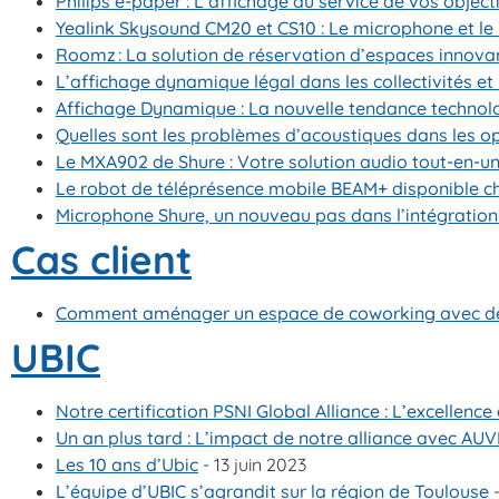
Philips e-paper : L’affichage au service de vos object
Yealink Skysound CM20 et CS10 : Le microphone et le 
Roomz : La solution de réservation d’espaces innova
L’affichage dynamique légal dans les collectivités et
Affichage Dynamique : La nouvelle tendance technol
Quelles sont les problèmes d’acoustiques dans les o
Le MXA902 de Shure : Votre solution audio tout-en-un
Le robot de téléprésence mobile BEAM+ disponible c
Microphone Shure, un nouveau pas dans l’intégration
Cas client
Comment aménager un espace de coworking avec des te
UBIC
Notre certification PSNI Global Alliance : L’excellence
Un an plus tard : L’impact de notre alliance avec AUV
Les 10 ans d’Ubic
- 13 juin 2023
L’équipe d’UBIC s’agrandit sur la région de Toulouse
-