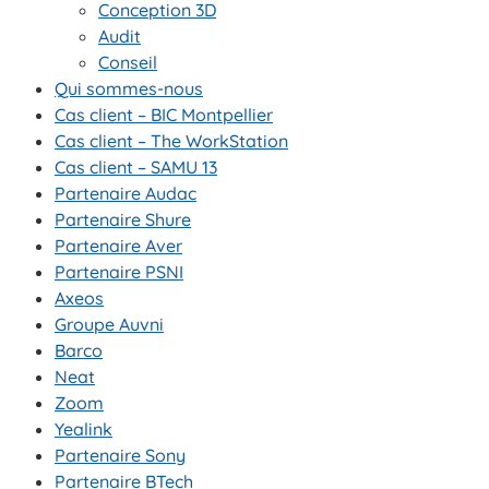
Conception 3D
Audit
Conseil
Qui sommes-nous
Cas client – BIC Montpellier
Cas client – The WorkStation
Cas client – SAMU 13
Partenaire Audac
Partenaire Shure
Partenaire Aver
Partenaire PSNI
Axeos
Groupe Auvni
Barco
Neat
Zoom
Yealink
Partenaire Sony
Partenaire BTech