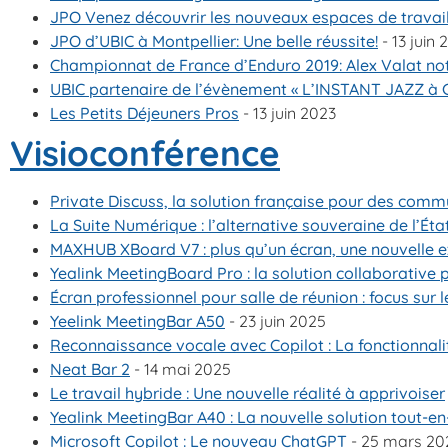
JPO Venez découvrir les nouveaux espaces de travai
JPO d’UBIC à Montpellier: Une belle réussite!
- 13 juin 
Championnat de France d’Enduro 2019: Alex Valat notr
UBIC partenaire de l’évènement « L’INSTANT JAZZ à 
Les Petits Déjeuners Pros
- 13 juin 2023
Visioconférence
Private Discuss, la solution française pour des com
La Suite Numérique : l’alternative souveraine de l’É
MAXHUB XBoard V7 : plus qu’un écran, une nouvelle e
Yealink MeetingBoard Pro : la solution collaborative 
Écran professionnel pour salle de réunion : focus sur 
Yeelink MeetingBar A50
- 23 juin 2025
Reconnaissance vocale avec Copilot : La fonctionnalit
Neat Bar 2
- 14 mai 2025
Le travail hybride : Une nouvelle réalité à apprivoiser
Yealink MeetingBar A40 : La nouvelle solution tout-en
Microsoft Copilot : Le nouveau ChatGPT
- 25 mars 20