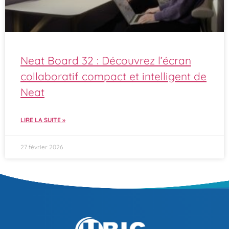
Neat Board 32 : Découvrez l’écran
collaboratif compact et intelligent de
Neat
LIRE LA SUITE »
27 février 2026