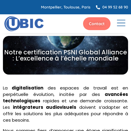
Montpellier, Toulouse, Paris
04 99 52 68 90
Contact
Notre certification PSNI Global Alliance
: L’excellence à l’échelle mondiale
La
digitalisation
des espaces de travail est en
perpétuelle évolution, incitée par des
avancées
technologiques
rapides et une demande croissante.
Les
intégrateurs audiovisuels
doivent s’adapter et
offrir les solutions les plus adéquates pour répondre à
ces besoins.
Nous sommes fiers d’annoncer une étape significative