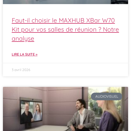
Faut-il choisir le MAXHUB XBar W70
Kit pour vos salles de réunion ? Notre
analyse
LIRE LA SUITE »
3 avril 2026
AUDIOVISUEL