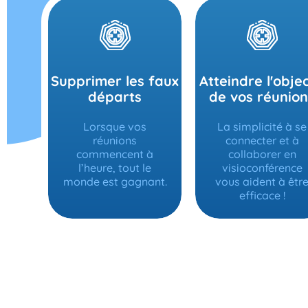
Supprimer les faux
Atteindre l'objec
départs
de vos réunion
Lorsque vos
La simplicité à se
réunions
connecter et à
commencent à
collaborer en
l’heure, tout le
visioconférence
monde est gagnant.
vous aident à êtr
efficace !