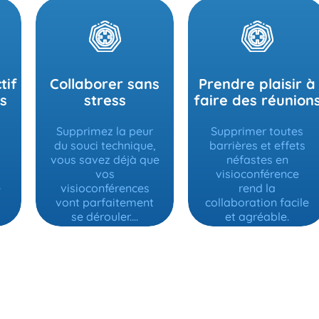
tif
Collaborer sans
Prendre plaisir à
s
stress
faire des réunion
Supprimez la peur
Supprimer toutes
du souci technique,
barrières et effets
vous savez déjà que
néfastes en
vos
visioconférence
e
visioconférences
rend la
vont parfaitement
collaboration facile
se dérouler....
et agréable.