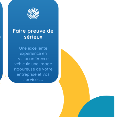
Faire preuve de
s
sérieux
Une excellente
expérience en
visioconférence
véhicule une image
rigoureuse de votre
entreprise et vos
services....