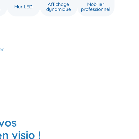
Affichage
Mobilier
Mur LED
e
dynamique
professionnel
er
 vos
n visio !