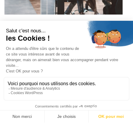
Contactez-nous :
+33 4 99 52 68 90
Montpellier
Parc d’activités Fréjorgues Est 504 rue de la Mourre 34130
Mauguio
Paris