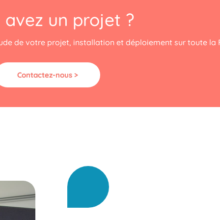
 avez un projet ?
de de votre projet, installation et déploiement sur toute la 
Contactez-nous >