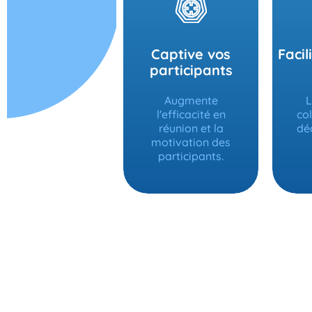
Captive vos
Facil
participants
Augmente
L
l'efficacité en
col
réunion et la
déc
motivation des
participants.