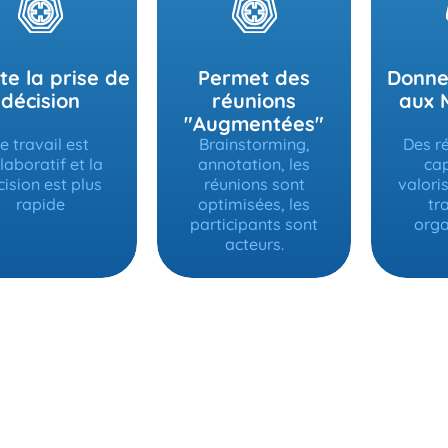
ite la prise de
Permet des
Donne
décision
réunions
aux 
"Augmentées"
e travail est
Brainstorming,
Des r
laboratif et la
annotation, les
cap
ision est plus
réunions sont
valori
rapide
optimisées, les
tr
participants sont
orga
acteurs.