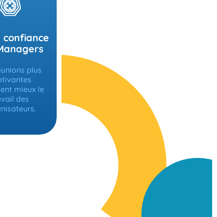
 confiance
Managers
éunions plus
tivantes
sent mieux le
avail des
nisateurs.