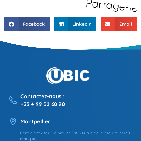
Partage-le
Facebook
LinkedIn
Email
Contactez-nous :
+33 4 99 52 68 90
Montpellier
Parc d’activités Fréjorgues Est 504 rue de la Mourre 34130
Mauguio