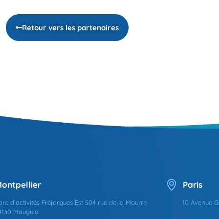
Retour vers les partenaires
ontpellier
Paris
arc d’activités Fréjorgues Est 504 rue de la Mourre
10 Avenue G
4130 Mauguio