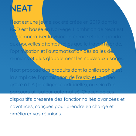
NEAT
Neat est une jeune société créée en 2019 dont la
R&D est basée en Norvège. L’ambition de Neat est
de démocratiser la visioconférence et de répondre
aux nouvelles attentes telles que le travail hybride,
l’optimisation et l’automatisation des salles de
réunions et plus globalement les nouveaux usages.
Neat propose des produits dont la philosophie est
la simplicité, l’optimisation de l’audio et la vidéo
grâce à l’IA (intelligence artificielle), au sein d’un
parcours utilisateur automatisé. Chacun de ces
dispositifs présente des fonctionnalités avancées et
novatrices, conçues pour prendre en charge et
améliorer vos réunions.