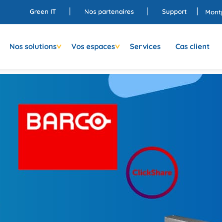
Green IT
Nos partenaires
Support
Montp
Nos solutions
Vos espaces
Services
Cas client