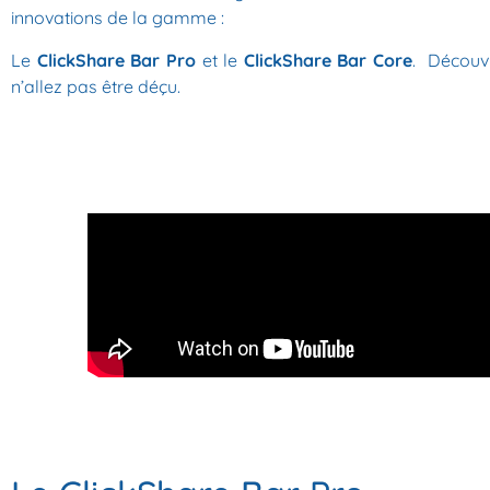
innovations de la gamme :
Le
ClickShare Bar Pro
et le
ClickShare Bar Core
. Découvr
n’allez pas être déçu.