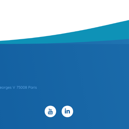
eorges V 75008 Paris