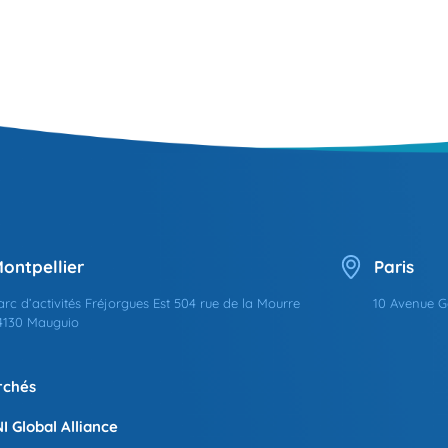
ontpellier
Paris
arc d’activités Fréjorgues Est 504 rue de la Mourre
10 Avenue G
4130 Mauguio
rchés
I Global Alliance