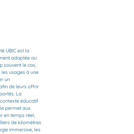
té UBIC est la
pement adaptée au
p souvent le cas,
, les usages à une
er un
n de leurs offrir
pportés. La
 contexte éducatif
lle permet aux
r en temps réel,
lliers de kilomètres
ogie immersive, les