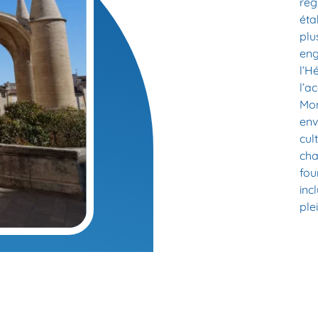
rég
éta
plu
eng
l’H
l’a
Mon
env
cul
cha
fou
inc
ple