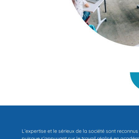
L’expertise et le sérieux de la société sont reconnu
puisque s’appuyant sur le travail réalisé en académi