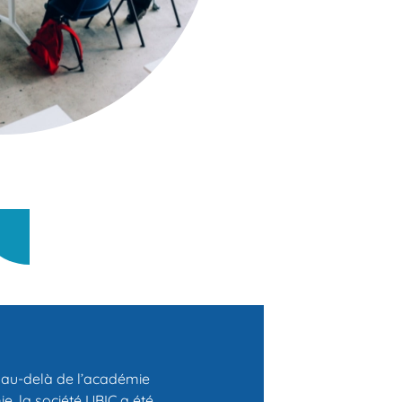
s au-delà de l’académie
e, la société UBIC a été