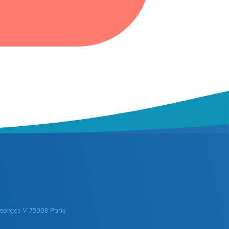
eorges V 75008 Paris