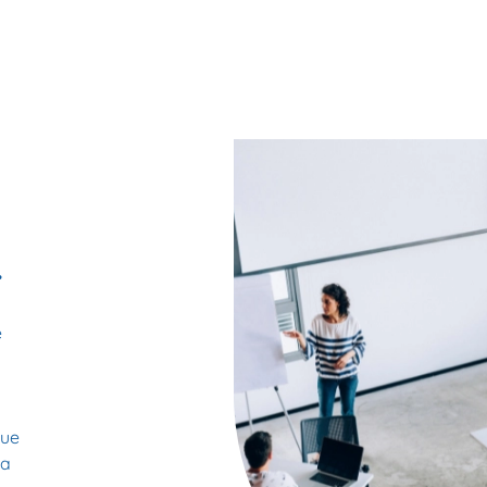
r
e
que
la