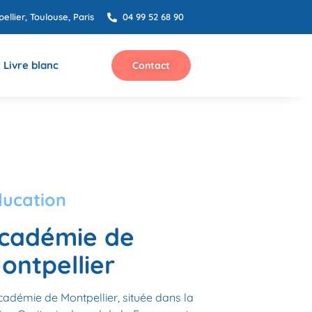
ellier, Toulouse, Paris
04 99 52 68 90
Livre blanc
Contact
ducation
cadémie de
ontpellier
cadémie de Montpellier, située dans la