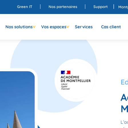
Green IT
Nos partenaires
Support
Montp
Nos solutions
Vos espaces
Services
Cas client
E
A
M
L’a