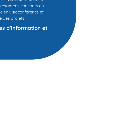
es examens concours en
ce en visioconférence et
 des projets !
es d'Information et