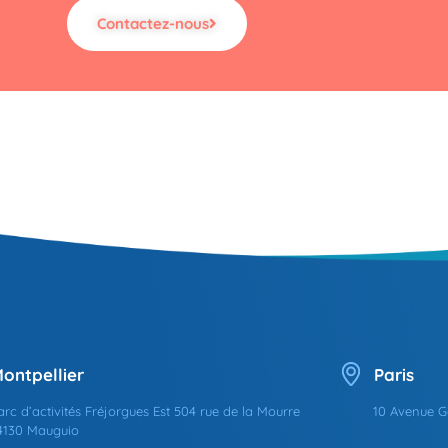
Contactez-nous
ontpellier
Paris
arc d’activités Fréjorgues Est 504 rue de la Mourre
10 Avenue G
4130 Mauguio