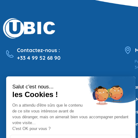
Contactez-nous :
M
+33 4 99 52 68 90
P
3
Qui sommes-nous
Ma
Espaces
PSN
Res
Con