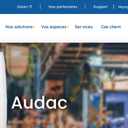
Green IT
Nos partenaires
Support
Montp
Nos solutions
Vos espaces
Services
Cas client
Audac