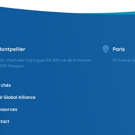
ontpellier
Paris
arc d’activités Fréjorgues Est 504 rue de la Mourre
10 Avenue G
4130 Mauguio
rchés
I Global Alliance
sources
tact