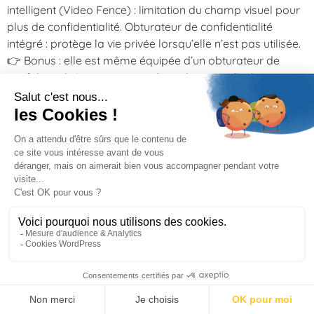
intelligent (Video Fence) : limitation du champ visuel pour
plus de confidentialité. Obturateur de confidentialité
intégré : protège la vie privée lorsqu’elle n’est pas utilisée.
👉 Bonus : elle est même équipée d’un obturateur de
confidentialité automatique. Quand vous ne l’utilisez pas,
la caméra se ferme toute seule. Simple, rassurant,
efficace. Un son clair, même quand tout le monde parle
L’audio, c’est souvent là que tout se joue. La Yealink A50
embarque 16 micros et 4 haut-parleurs stéréo. Résultat ?
Elle capte les voix jusqu’à 10 mètres de distance et les
restitue avec une clarté impressionnante. Et grâce à une
réduction de bruit intelligente, plus besoin de couper son
micro à chaque bruit parasite. La barre s’occupe de tout.
Équiper ma salle de réunion En résumé, ce que vous offre
la MeetingBar A50 Vidéo 4K grâce à 3 caméras 50MP
Fonctionnalités IA : cadrage intelligent, suivi de l’orateur
Son immersif grâce aux micros et haut-parleurs
Déploiement rapide, compatible Teams, Zoom Sécurité
entreprise via Microsoft MDEP Gestion à distance pour les