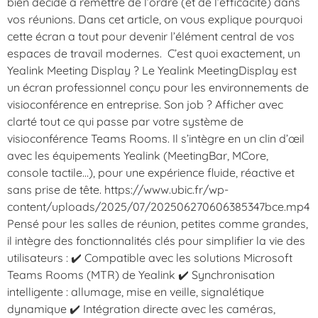
bien décidé à remettre de l’ordre (et de l’efficacité) dans
vos réunions. Dans cet article, on vous explique pourquoi
cette écran a tout pour devenir l’élément central de vos
espaces de travail modernes. C’est quoi exactement, un
Yealink Meeting Display ? Le Yealink MeetingDisplay est
un écran professionnel conçu pour les environnements de
visioconférence en entreprise. Son job ? Afficher avec
clarté tout ce qui passe par votre système de
visioconférence Teams Rooms. Il s’intègre en un clin d’œil
avec les équipements Yealink (MeetingBar, MCore,
console tactile…), pour une expérience fluide, réactive et
sans prise de tête. https://www.ubic.fr/wp-
content/uploads/2025/07/202506270606385347bce.mp4
Pensé pour les salles de réunion, petites comme grandes,
il intègre des fonctionnalités clés pour simplifier la vie des
utilisateurs : ✔️ Compatible avec les solutions Microsoft
Teams Rooms (MTR) de Yealink ✔️ Synchronisation
intelligente : allumage, mise en veille, signalétique
dynamique ✔️ Intégration directe avec les caméras,