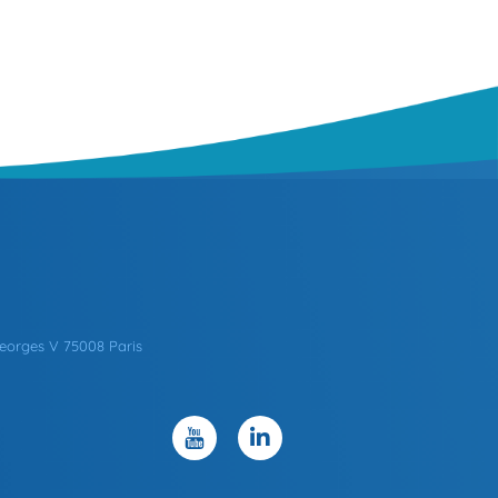
eorges V 75008 Paris