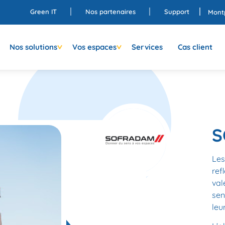
Green IT
Nos partenaires
Support
Montp
Nos solutions
Vos espaces
Services
Cas client
S
Les
ref
val
sen
leu