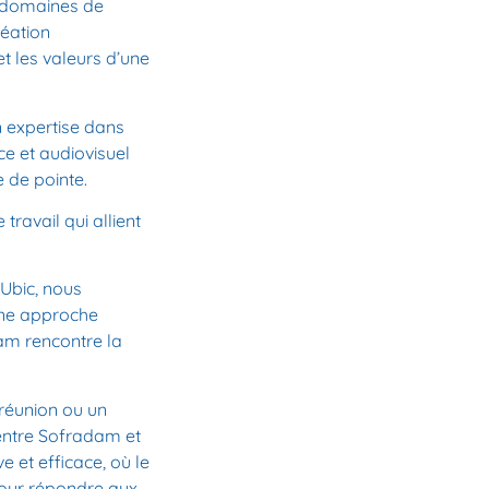
s domaines de
réation
et les valeurs d’une
n expertise dans
ce et audiovisuel
 de pointe.
 travail
qui allient
Ubic, nous
une
approche
am rencontre la
 réunion ou un
entre Sofradam et
e et efficace, où le
ur répondre aux