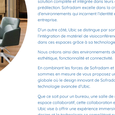
solution complète et intégrée dans leur
prédilection. Sofradam excelle dans la c
d’environnements qui incarnent l’identité 
entreprise.
D’un autre côté, Ubic se distingue par so
l’intégration
de matériel de
visioconféren
dans ces espaces grâce à sa technologie
Nous créons ainsi des
environnements de
esthétique, fonctionnalité et connectivité.
En combinant les forces de Sofradam et 
sommes en mesure de vous proposez 
globale
où le design innovant de Sofrad
technologie avancée d’Ubic.
Que ce soit pour un bureau, une salle de
espace collaboratif, cette
collaboration
Ubic vise à offrir une expérience immersiv
design et la technologie se complètent
po