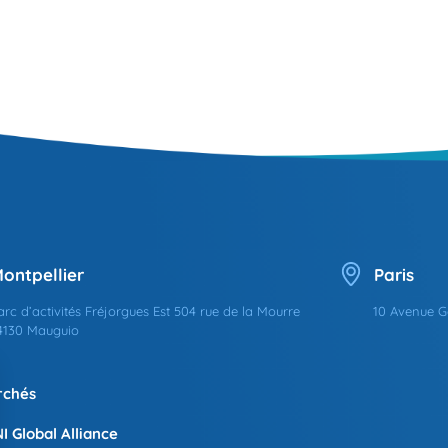
ontpellier
Paris
arc d’activités Fréjorgues Est 504 rue de la Mourre
10 Avenue G
4130 Mauguio
rchés
I Global Alliance