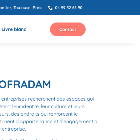
ellier, Toulouse, Paris
04 99 52 68 90
Livre blanc
Contact
OFRADAM
 entreprises recherchent des
espaces
qui
lètent leur
identité
, leur culture et leurs
eurs, des endroits qui renforcent le
timent d’appartenance et d’engagement à
r entreprise.