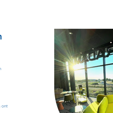
m
n
s ont