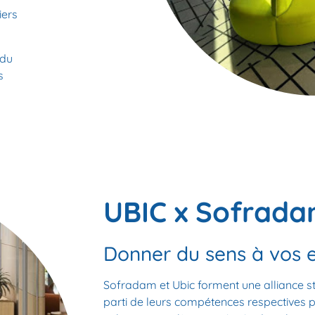
iers
 du
s
UBIC x Sofrad
Donner du sens à vos 
Sofradam
et
Ubic
forment une alliance st
parti de leurs
compétences respectives
p