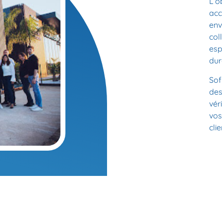
L’o
acc
env
col
es
dur
Sof
des
vér
vos
clie